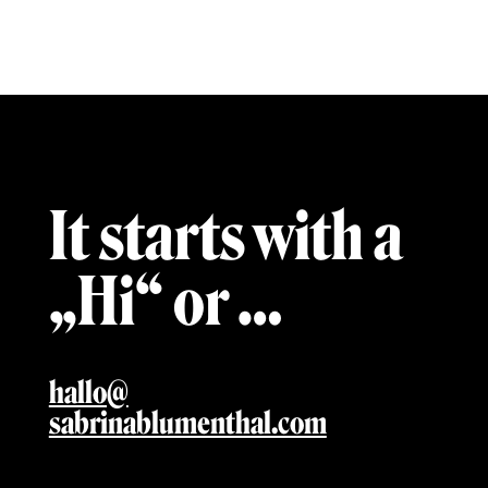
It starts with a
„Hi“ or …
hallo@
sabrinablumenthal.com