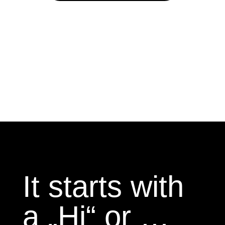
It starts with
a „Hi“ or …